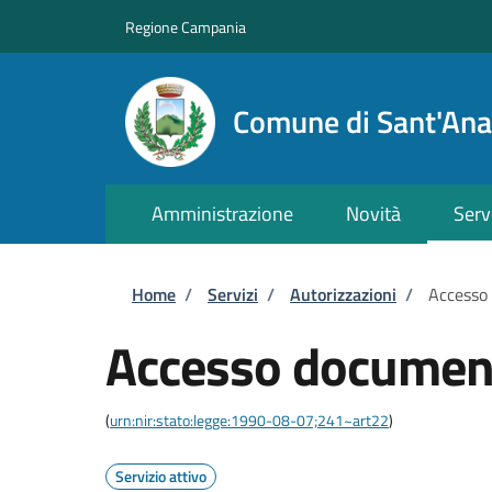
Salta al contenuto principale
Skip to footer content
Regione Campania
Comune di Sant'Ana
Amministrazione
Novità
Serv
Briciole di pane
Home
/
Servizi
/
Autorizzazioni
/
Accesso
Accesso documen
(
urn:nir:stato:legge:1990-08-07;241~art22
)
Servizio attivo