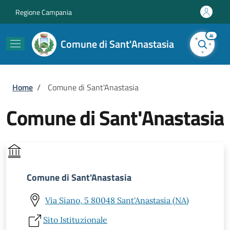
Salta al contenuto principale
Skip to footer content
Regione Campania
AI
Comune di Sant'Anastasia
Briciole di pane
Home
/
Comune di Sant'Anastasia
Comune di Sant'Anastasia
Comune di Sant'Anastasia
Via Siano, 5 80048 Sant'Anastasia (NA)
Sito Istituzionale