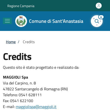
Salta al contenuto principale
Skip to footer content
Regione Campania
AI
Comune di Sant'Anastasia
Briciole di pane
Home
/
Credits
Credits
Questo sito è stato progettato e realizzato da:
MAGGIOLI Spa
Via del Carpino, n. 8
47822 Santarcangelo di Romagna (RN)
Telefono: 0541 628111
Fax: 0541 622100
E-mail:
maggiolispa@maggioli.it