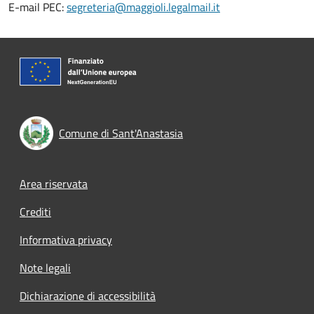
E-mail PEC:
segreteria@maggioli.legalmail.it
Comune di Sant'Anastasia
Footer menu
Area riservata
Crediti
Informativa privacy
Note legali
Dichiarazione di accessibilità