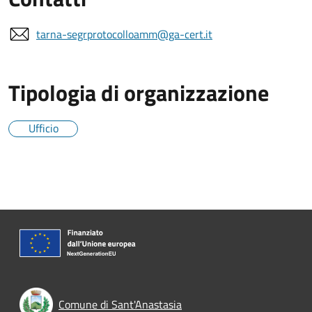
tarna-segrprotocolloamm@ga-cert.it
Tipologia di organizzazione
Ufficio
Comune di Sant'Anastasia