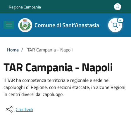
Salta al contenuto principale
Skip to footer content
Regione Campania
AI
Comune di Sant'Anastasia
Briciole di pane
Home
/
TAR Campania - Napoli
TAR Campania - Napoli
Il TAR ha competenza territoriale regionale e sede nei
capoluoghi di Regione, con sezioni staccate, in alcune Regioni,
in centri diversi dal capoluogo.
Condividi