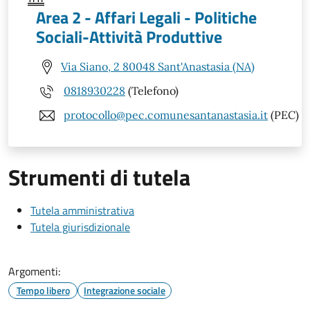
Area 2 - Affari Legali - Politiche
Sociali-Attività Produttive
Via Siano, 2 80048 Sant'Anastasia (NA)
0818930228
(Telefono)
protocollo@pec.comunesantanastasia.it
(PEC)
Strumenti di tutela
Tutela amministrativa
Tutela giurisdizionale
Argomenti:
Tempo libero
Integrazione sociale