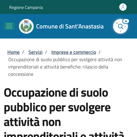
Salta al contenuto principale
Skip to footer content
Regione Campania
AI
Comune di Sant'Anastasia
Briciole di pane
Home
/
Servizi
/
Imprese e commercio
/
Occupazione di suolo pubblico per svolgere attività non
imprenditoriali e attività benefiche: rilascio della
concessione
Occupazione di suolo
pubblico per svolgere
attività non
imprenditoriali e attività