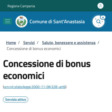
Salta al contenuto principale
Skip to footer content
Regione Campania
AI
Comune di Sant'Anastasia
Briciole di pane
Home
/
Servizi
/
Salute, benessere e assistenza
/
Concessione di bonus economici
Concessione di bonus
economici
(
urn:nir:stato:legge:2000-11-08;328~art6
)
Servizio attivo