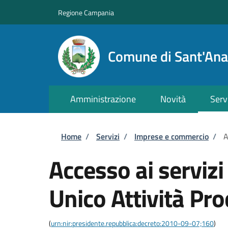
Salta al contenuto principale
Skip to footer content
Regione Campania
Comune di Sant'Ana
Amministrazione
Novità
Serv
Briciole di pane
Home
/
Servizi
/
Imprese e commercio
/
A
Accesso ai servizi
Unico Attività Pro
(
urn:nir:presidente.repubblica:decreto:2010-09-07;160
)