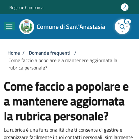
Salta al contenuto principale
Skip to footer content
Regione Campania
AI
Comune di Sant'Anastasia
Briciole di pane
Home
/
Domande frequenti
/
Come faccio a popolare e a mantenere aggiornata la
rubrica personale?
Come faccio a popolare e
a mantenere aggiornata
la rubrica personale?
La rubrica è una funzionalità che ti consente di gestire e
organizzare facilmente i tuoi contatti personali, similarmente