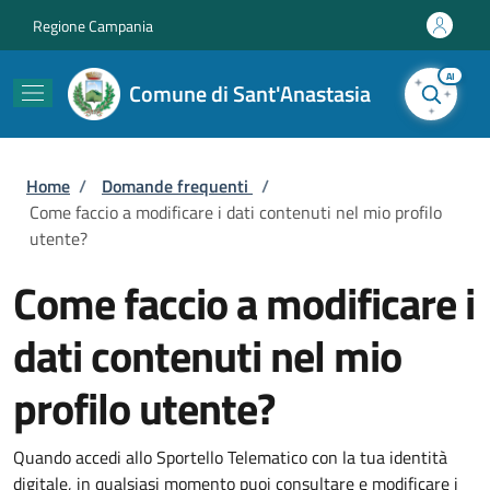
Salta al contenuto principale
Skip to footer content
Regione Campania
AI
Comune di Sant'Anastasia
Briciole di pane
Home
/
Domande frequenti
/
Come faccio a modificare i dati contenuti nel mio profilo
utente?
Come faccio a modificare i
dati contenuti nel mio
profilo utente?
Quando accedi allo Sportello Telematico con la tua identità
digitale, in qualsiasi momento puoi consultare e modificare i