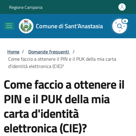
Salta al contenuto principale
Skip to footer content
Regione Campania
AI
Comune di Sant'Anastasia
Briciole di pane
Home
/
Domande frequenti
/
Come faccio a ottenere il PIN e il PUK della mia carta
d'identità elettronica (CIE)?
Come faccio a ottenere il
PIN e il PUK della mia
carta d'identità
elettronica (CIE)?