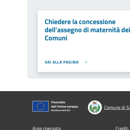
Chiedere la concessione
dell'assegno di maternità de
Comuni
VAI ALLA PAGINA
Comune di Sa
Area riservata
Crediti