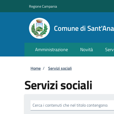
Salta al contenuto principale
Skip to footer content
Regione Campania
Comune di Sant'Ana
Amministrazione
Novità
Serv
Briciole di pane
Home
/
Servizi sociali
Servizi sociali
Cerca i contenuti che nel titolo contengono: