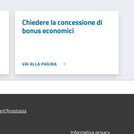
Chiedere la concessione di
i
bonus economici
VAI ALLA PAGINA
nt'Anastasia
Informativa privacy