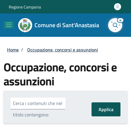
Salta al contenuto principale
Skip to footer content
Regione Campania
AI
Comune di Sant'Anastasia
Briciole di pane
Home
/
Occupazione, concorsi e assunzioni
Occupazione, concorsi e
assunzioni
Cerca i contenuti che nel
titolo contengono: