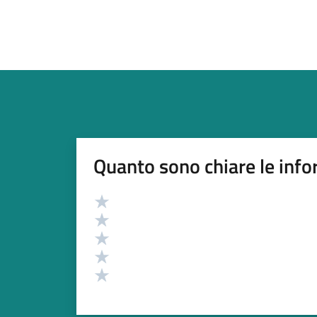
Quanto sono chiare le info
Valutazione
Valuta 5 stelle su 5
Valuta 4 stelle su 5
Valuta 3 stelle su 5
Valuta 2 stelle su 5
Valuta 1 stelle su 5