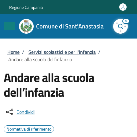
Salta al contenuto principale
Skip to footer content
Regione Campania
AI
Comune di Sant'Anastasia
Briciole di pane
Home
/
Servizi scolastici e per l'infanzia
/
Andare alla scuola dell’infanzia
Andare alla scuola
dell’infanzia
Condividi
Normativa di riferimento