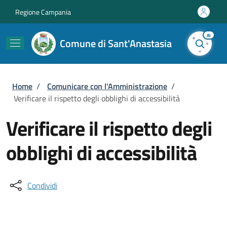
Salta al contenuto principale
Skip to footer content
Regione Campania
AI
Comune di Sant'Anastasia
Briciole di pane
Home
/
Comunicare con l'Amministrazione
/
Verificare il rispetto degli obblighi di accessibilità
Verificare il rispetto degli
obblighi di accessibilità
Condividi